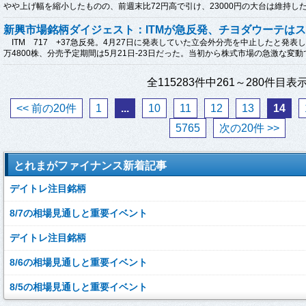
やや上げ幅を縮小したものの、前週末比72円高で引け、23000円の大台は維持したた
新興市場銘柄ダイジェスト：ITMが急反発、チヨダウーテは
ITM 717 +37急反発。4月27日に発表していた立会外分売を中止したと発表
万4800株、分売予定期間は5月21日-23日だった。当初から株式市場の急激な変動で
全115283件中261～280件目表
<< 前の20件
1
...
10
11
12
13
14
5765
次の20件 >>
とれまがファイナンス新着記事
デイトレ注目銘柄
8/7の相場見通しと重要イベント
デイトレ注目銘柄
8/6の相場見通しと重要イベント
8/5の相場見通しと重要イベント