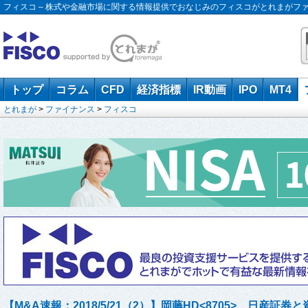
フィスコ – 株式や金融市場に関する情報提供でおなじみのフィスコがとれまがフ
トップ
コラム
CFD
経済指標
IR動画
IPO
MT4
とれまが
>
ファイナンス
>
フィスコ
【M&A速報：2018/5/21（2）】岡藤HD<8705>、日産