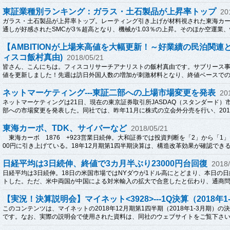
東証業種別ランキング：ガラス・土石製品が上昇率トップ
20
ガラス・土石製品が上昇率トップ。レーティング引き上げが材料視された東海カ
通しが好感されたSMCが3％超高となり、機械が1.03％の上昇。そのほか空運業、情
【AMBITIONが上場来高値を大幅更新！～好業績の民泊関連
ィスコ飯村真由)
2018/05/21
皆さん、こんにちは。フィスコリサーチアナリストの飯村真由です。サブリース事業が
値を更新しました！先週は訪日外国人数の増加が刺激材料となり、終値ベースでの上
ネットマーケティング---東証二部への上場市場変更を発表
20
ネットマーケティングは21日、現在の東京証券取引所JASDAQ（スタンダード）
部への市場変更を発表した。同社では、昨年11月に株式の立会外分売を行い、2018
東海カーボ、TDK、サイバーなど
2018/05/21
東海カーボ 1876 +923営業日続伸。大和証券では投資判断を「2」から「1」
00円に引き上げている。18年12月期第1四半期決算は、構造改革効果が確認できる
日経平均は3日続伸、終値で3カ月半ぶり23000円台回復
2018/
日経平均は3日続伸。18日の米国市場ではNYダウが1ドル高にとどまり、本日の
トした。ただ、米中両国が中国による対米輸入の拡大で合意したと伝わり、通商問題
【実況！決算説明会】マイネット<3928>---1Q決算（2018年1
このコンテンツは、マイネットの2018年12月期第1四半期（2018年1-3月期）
です。なお、実際の説明会で使用された資料は、同社のウェブサイトをご覧下さい。5