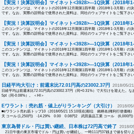
【実況！決算説明会】マイネット<3928>---1Q決算（2018年1
このコンテンツは、マイネットの2018年12月期第1四半期（2018年1-3月期）
です。なお、実際の説明会で使用された資料は、同社のウェブサイトをご覧下さい。5
【実況！決算説明会】マイネット<3928>---1Q決算（2018年1
このコンテンツは、マイネットの2018年12月期第1四半期（2018年1-3月期）
です。なお、実際の説明会で使用された資料は、同社のウェブサイトをご覧下さい。5
【実況！決算説明会】マイネット<3928>---1Q決算（2018年1
このコンテンツは、マイネットの2018年12月期第1四半期（2018年1-3月期）
です。なお、実際の説明会で使用された資料は、同社のウェブサイトをご覧下さい。5
【実況！決算説明会】マイネット<3928>---1Q決算（2018年1
このコンテンツは、マイネットの2018年12月期第1四半期（2018年1-3月期）
です。なお、実際の説明会で使用された資料は、同社のウェブサイトをご覧下さい。5
日経平均大引け：前週末比72.01円高の23002.37円
2018/05/21
日経平均は前週末比72.01円高の23002.37円（同+0.31%）で大引けを迎えた。なお、T
5pt（同-0.08%）。 ＜HI＞
Eワラント：売れ筋・値上がりランキング（大引け）
2018/05
■eワラント売れ筋トップ10（2018/05/21 15:10現在)順位 銘柄名(権利行使
天 コール (1,250円) -14.29% 0.00 0.08円2 武田薬品工業 コール (6,000円) -1
東京為替ドル・円は買い継続、日本株は72円高で終了
2018/0
21日午後の東京市場でドル・円は買いが継続し、一時111円37銭まで値を切り