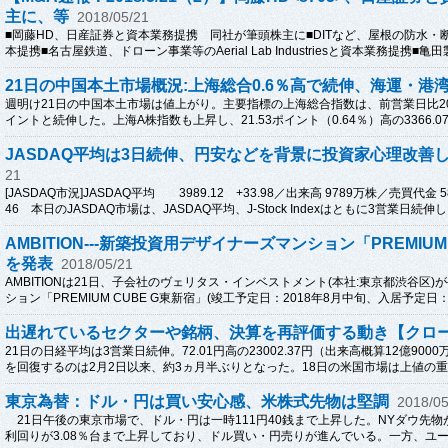
主に、等
2018/05/21
■岡藤HD、日産証券と資本業務提携 同社が筆頭株主に■DITなど、屋根の防水
本提携■名古屋鉄道、ドローン事業等のAerial Lab Industriesと資本業務提携■亀田
21日の中国本土市場概況:上海総合0.6％高で続伸、海運・港
週明け21日の中国本土市場は値上がり。主要指標の上海総合指数は、前営業日比20.54
イントと続伸した。上海A株指数も上昇し、21.53ポイント（0.64％）高の3366.07
JASDAQ平均は3日続伸、円安などを背景に投資家心理改善
21
[JASDAQ市況]JASDAQ平均 3989.12 +33.98／出来高 9789万株／売買代金 585億円
46 本日のJASDAQ市場は、JASDAQ平均、J-Stock Indexはともに3営業日続伸し、J
AMBITION---新築投資用デザイナーズマンション「PREMIU
を発表
2018/05/21
AMBITIONは21日、子会社のヴェリタス・インベストメント(本社:東京都渋谷区
ション「PREMIUM CUBE G東新宿」(竣工予定日：2018年8月中旬、入居予定日：2
出遅れているセクターや銘柄、決算を再評価する動き【クロ
21日の日経平均は3営業日続伸。72.01円高の23002.37円（出来高概算12億900
を回復するのは2月2日以来、約3ヵ月半ぶりとなった。18日の米国市場は上値の重い
東京為替：ドル・円は買い安心感、米株式先物は堅調
2018/05
21日午後の東京市場で、ドル・円は一時111円40銭まで上昇した。NYダウ先物が
利回りが3.08％台まで上昇しており、ドル買い・円売りが進んでいる。一方、ユーロ