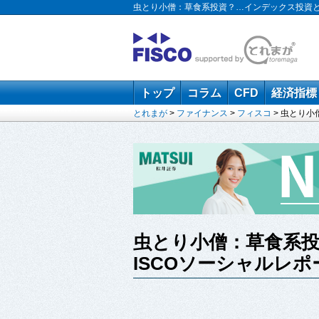
虫とり小僧：草食系投資？…インデックス投資とは【
トップ
コラム
CFD
経済指標
とれまが
>
ファイナンス
>
フィスコ
> 虫とり小
虫とり小僧：草食系投
ISCOソーシャルレ