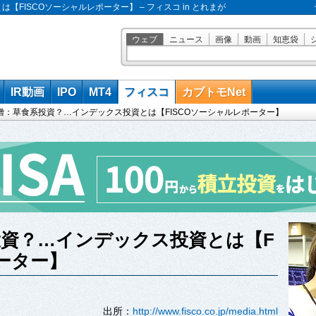
FISCOソーシャルレポーター】 – フィスコ in とれまが
ウェブ
ニュース
画像
動画
知恵袋
IR動画
IPO
MT4
フィスコ
カブトモNet
僧：草食系投資？…インデックス投資とは【FISCOソーシャルレポーター】
資？…インデックス投資とは【F
ポーター】
出所：
http://www.fisco.co.jp/media.html