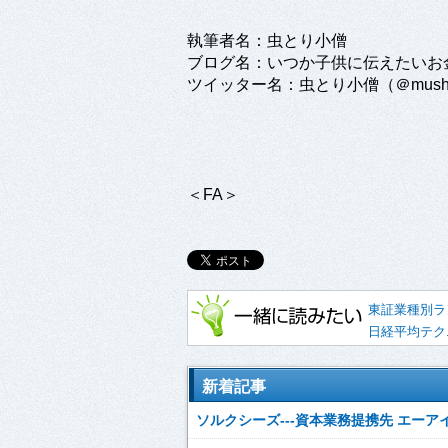
執筆者名：虫とり小僧
ブログ名：いつか子供に伝えたいお
ツイッター名：虫とり小僧（＠mushit
＜FA＞
東証業種別ラ
日経平均テク
新着記事
ソルクシーズ---資本業務提携先 エーアイが