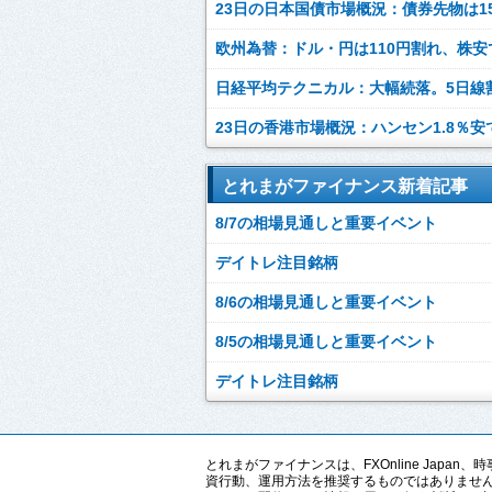
23日の日本国債市場概況：債券先物は150円8
欧州為替：ドル・円は110円割れ、株安で米
日経平均テクニカル：大幅続落。5日線割れで
23日の香港市場概況：ハンセン1.8％安で
とれまがファイナンス新着記事
8/7の相場見通しと重要イベント
デイトレ注目銘柄
8/6の相場見通しと重要イベント
8/5の相場見通しと重要イベント
デイトレ注目銘柄
とれまがファイナンスは、FXOnline Ja
資行動、運用方法を推奨するものではありませ