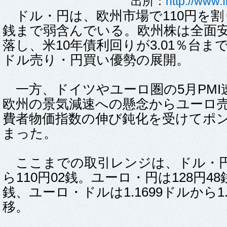
出所：
http://www.
ドル・円は、欧州市場で110円を割り
銭まで弱含んでいる。欧州株は全面
落し、米10年債利回りが3.01％台
ドル売り・円買い優勢の展開。
一方、ドイツやユーロ圏の5月PMI
欧州の景気減速への懸念からユーロ売
費者物価指数の伸び鈍化を受けてポ
まった。
ここまでの取引レンジは、ドル・円は
ら110円02銭。ユーロ・円は128円48
銭、ユーロ・ドルは1.1699ドルから1.
移。