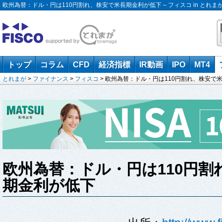
欧州為替：ドル・円は110円割れ、株安で米長期金利が低下 – フィスコ in とれま
トップ
コラム
CFD
経済指標
IR動画
IPO
MT4
とれまが
>
ファイナンス
>
フィスコ
> 欧州為替：ドル・円は110円割れ、株安で
欧州為替：ドル・円は110円割
期金利が低下