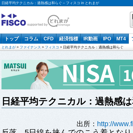
日経平均テクニカル：過熱感は和らぐ – フィスコ in とれまが
トップ
コラム
CFD
経済指標
IR動画
IPO
MT4
とれまが
>
ファイナンス
>
フィスコ
> 日経平均テクニカル：過熱感は和らぐ
日経平均テクニカル：過熱感は
出所：
http://www.
反落。5日線を挟んでのこう着となり