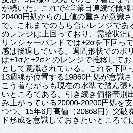
が続いた。これで4営業日連続で陰線
20400円処からの上値の重さが意識
で、これまでのもち合いレンジである200
のレンジは上回っており、需給状況
リンジャーバンドでは+2σを下回っ
感は後退している。週間形状でのボ
は+1σと+2σとのレンジで推移してお
として意識されている。これを下回
13週線が位置する19860円処が意識
こう着ながらも現在の水準で踏ん張
いところである。引き続き価格帯別
み上がっている20000-20200円処
つつ、15年6月高値（20868円）突
ド形成を意識しておきたいところで