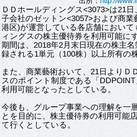
出所：
http://www.
ＤＤホールディングス<3073>は21
子会社のゼットン<3057>および商業
港区)が運営している各店舗において
ィングスの株主優待券を利用可能に
期間は、2018年2月末日現在の株主
録される1単元（100株）以上所有の
また、商業藝術おいて、21日よりＤ
スのポイント制度である「DDPOIN
利用可能となったとしている。
今後も、グループ事業への理解を一
とを目的に、株主優待券の利用可能
て行くとしている。