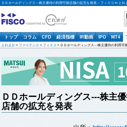
ＤＤホールディングス---株主優待の利用可能店舗の拡充を発表 – フィスコ in とれ
トップ
コラム
CFD
経済指標
IR動画
IPO
MT4
とれまが
>
ファイナンス
>
フィスコ
> ＤＤホールディングス---株主優待の利用
ＤＤホールディングス---株主
店舗の拡充を発表