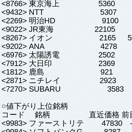
<8766> 東京海上 5360 23
<9432> NTT 5307 32
<2269> 明治HD 9100 30
<9022> JR東海 22105 55
<8267> イオン 2165 5.5 
<9202> ANA 4278 54
<6976> 太陽誘電 2502 5 
<7912> 大日印 2369 10
<1812> 鹿島 921 4 
<2871> ニチレイ 2923 8 
<7270> SUBARU 3583 
○値下がり上位銘柄
コード 銘柄 直近価格 前日
<9983> ファーストリテ 47830 -174
<9984> ソフトバンクG 8287 -162