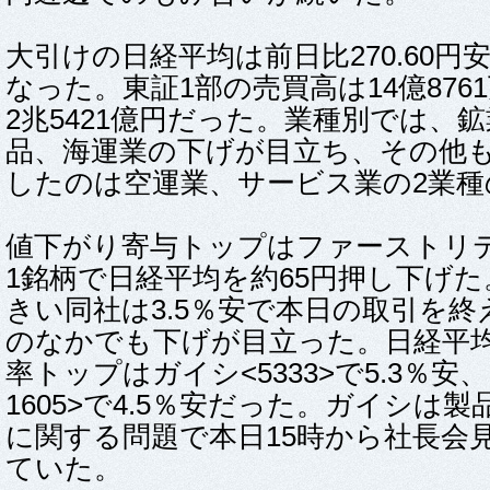
大引けの日経平均は前日比270.60円安の
なった。東証1部の売買高は14億876
2兆5421億円だった。業種別では、
品、海運業の下げが目立ち、その他
したのは空運業、サービス業の2業種
値下がり寄与トップはファーストリテ<
1銘柄で日経平均を約65円押し下げ
きい同社は3.5％安で本日の取引を
のなかでも下げが目立った。日経平
率トップはガイシ<5333>で5.3％安
1605>で4.5％安だった。ガイシは
に関する問題で本日15時から社長会
ていた。