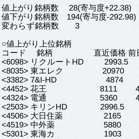
値上がり銘柄数 28(寄与度+22.38)
値下がり銘柄数 194(寄与度-292.98)
変わらず銘柄数 3
○値上がり上位銘柄
コード 銘柄 直近価格 前日
<6098> リクルートHD 2993.5 
<8035> 東エレク 20970 70
<3382> 7&I-HD 4874 47
<4452> 花王 8111 41 
<4324> 電通 5360 40 
<2503> キリンHD 2996.5 3
<4506> 大日住薬 2165 27
<4519> 中外薬 5880 20
<5301> 東海カ 1903 15