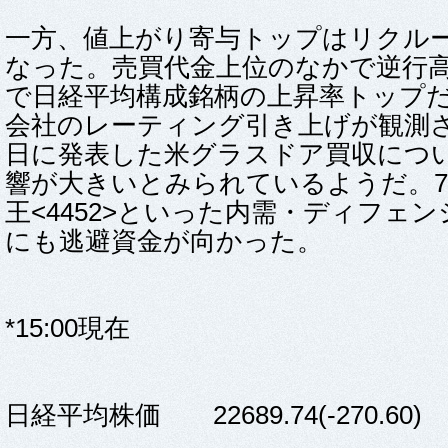
一方、値上がり寄与トップはリクルートH
なった。売買代金上位のなかで逆行高
で日経平均構成銘柄の上昇率トップ
会社のレーティング引き上げが観測
日に発表した米グラスドア買収につ
響が大きいとみられているようだ。7&I-
王<4452>といった内需・ディフェ
にも逃避資金が向かった。
*15:00現在
日経平均株価 22689.74(-270.60)