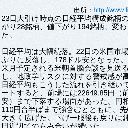
出所：
http://www.
23日大引け時点の日経平均構成銘柄
がり28銘柄、値下がり194銘柄、変
た。
日経平均は大幅続落。22日の米国市場
ぶりに反落し、178ドル安となった
来月予定される米朝首脳会談を見送
し、地政学リスクに対する警戒感が
日経平均もこうした流れを引き継いで
ートすると、前場には22649.85円（前日
安）まで下落する場面があった。円相
110円台半ばまで強含むとともに、
大きく広げた。下げ一服後も戻りは鈍く
円近辺でのもみ合いが続いた。